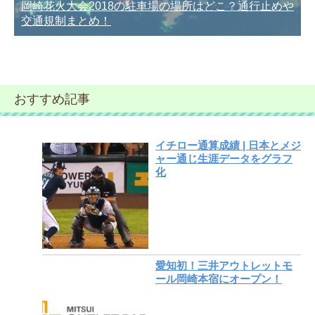
岡崎花火大会2018の駐車場の場所はどこ？通行止めや
交通規制まとめ！
おすすめ記事
イチロー通算成績 | 日本とメジ
ャー通じ生涯データをグラフ
化
愛知初！三井アウトレットモ
ール岡崎本宿にオープン！