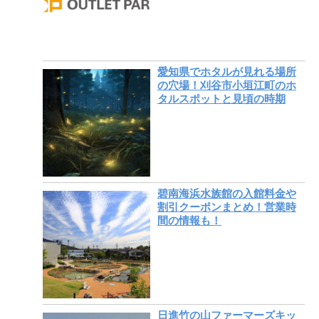
愛知県でホタルが見れる場所
の穴場！刈谷市小垣江町のホ
タルスポットと見頃の時期
碧南海浜水族館の入館料金や
割引クーポンまとめ！営業時
間の情報も！
日進竹の山ファーマーズキッ