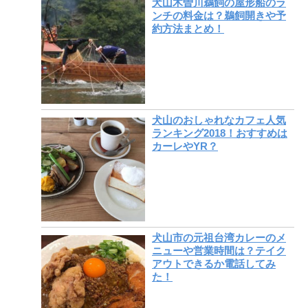
犬山木曽川鵜飼の屋形船のラ
ンチの料金は？鵜飼開きや予
約方法まとめ！
犬山のおしゃれなカフェ人気
ランキング2018！おすすめは
カーレやYR？
犬山市の元祖台湾カレーのメ
ニューや営業時間は？テイク
アウトできるか電話してみ
た！