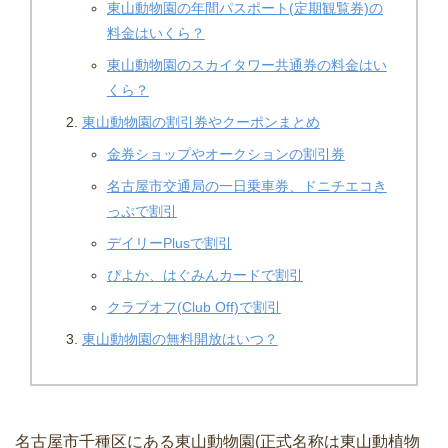
東山動物園の年間パスポート(定期観覧券)の
料金はいくら？
東山動物園のスカイタワー共通券の料金はい
くら？
東山動物園の割引券やクーポンまとめ
金券ショップやオークションの割引券
名古屋市交通局の一日乗車券、ドニチエコき
っぷで割引
デイリーPlusで割引
ぴよか、はぐみんカードで割引
クラブオフ(Club Off)で割引
東山動物園の無料開放はいつ？
名古屋市千種区にある東山動物園(正式名称は東山動植物