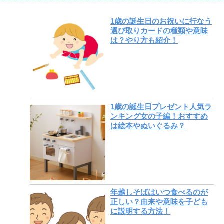
1歳の誕生日のお祝いに行なう
選び取りカードの種類や意味
は？やり方も紹介！
1歳の誕生日プレゼント人気ラ
ンキング女の子編！おすすめ
は絵本やぬいぐるみ？
年越しそばはいつ食べるのが
正しい？由来や意味を子ども
に説明する方法！