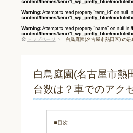
content/themes/keni71_wp_pretty_blue/module/
Warning
: Attempt to read property "term_id" on null i
content/themes/keni71_wp_pretty_blue/module/
Warning
: Attempt to read property "name" on null in
content/themes/keni71_wp_pretty_blue/module/
トップページ
白鳥庭園(名古屋市熱田区) の
白鳥庭園(名古屋市熱
台数は？車でのアク
■目次