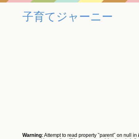
子育てジャーニー
Warning
: Attempt to read property "parent" on null in