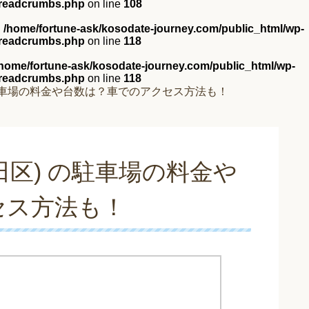
breadcrumbs.php
on line
108
n
/home/fortune-ask/kosodate-journey.com/public_html/wp-
breadcrumbs.php
on line
118
/home/fortune-ask/kosodate-journey.com/public_html/wp-
breadcrumbs.php
on line
118
駐車場の料金や台数は？車でのアクセス方法も！
田区) の駐車場の料金や
セス方法も！