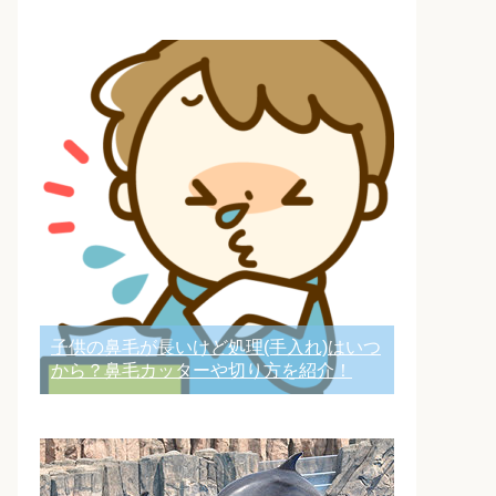
子供の鼻毛が長いけど処理(手入れ)はいつ
から？鼻毛カッターや切り方を紹介！