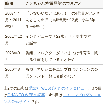
時期
ことちゃん(空閑琴美)のできごと
2007年4
「いないいないばあっ！」の4代目おねえさ
月〜2011
んとして出演（当時8歳〜12歳、小学3年
年3月
生〜6年生）
2021年12
インタビューで「22歳」「大学生です！」
月
と話す
2023年9
番組ディレクターが「いまでは保育園に関
月
わる仕事をしている」と紹介
2026年8
所属していたニチエンプロダクションの公
月
式タレント一覧に名前がない
上2つの出典は
講談社 WEBげんきのインタビュー
、3つ目
は
CHANTO WEBの記事
、4つ目は
ニチエンプロダクショ
ンの公式サイト
です。