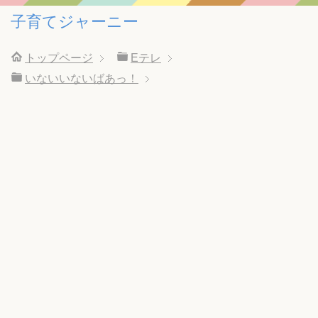
子育てジャーニー
トップページ
Eテレ
いないいないばあっ！