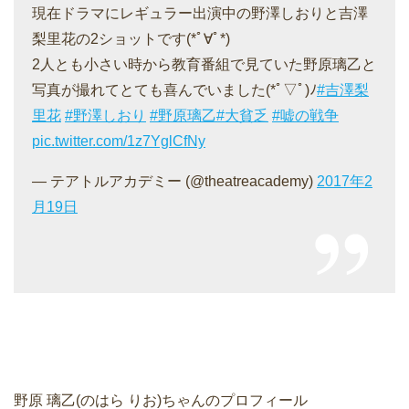
現在ドラマにレギュラー出演中の野澤しおりと吉澤
梨里花の2ショットです(*ﾟ∀ﾟ*)
2人とも小さい時から教育番組で見ていた野原璃乙と
写真が撮れてとても喜んでいました(*ﾟ▽ﾟ)ﾉ
#吉澤梨
里花
#野澤しおり
#野原璃乙
#大貧乏
#嘘の戦争
pic.twitter.com/1z7YglCfNy
— テアトルアカデミー (@theatreacademy)
2017年2
月19日
野原 璃乙(のはら りお)ちゃんのプロフィール