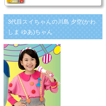
3代目スイちゃんの川島 夕空(かわ
しま ゆあ)ちゃん